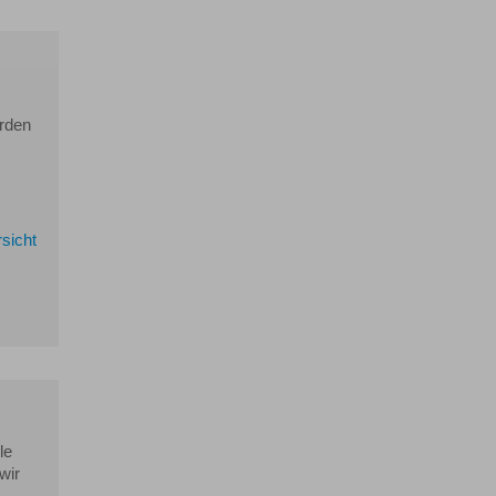
erden
sicht
le
wir