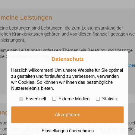
emeine Leistungen
eine Leistungen sind Leistungen, die zum Leistungsumfang der
lichen Krankenkassen gehören und von diesen finanziell getragen w
nleistungen).
lgemeinen Leistungen umfassen Themen wie Beratung und Vorsorge
die dafür notwendige Diagnostik.
Datenschutz
Zur Leistungsüber
Herzlich willkommen! Um unsere Website für Sie optimal
zu gestalten und fortlaufend zu verbessern, verwenden
wir Cookies. So können wir Ihnen das bestmögliche
Nutzererlebnis bieten.
Essenziell
Externe Medien
Statistik
ndheitsleistungen
Akzeptieren
undheitsleistungen berücksichtigen eine ganzheitliche und individuel
ion, Diagnostik und Therapie und zielen auf Krankheitsbilder, auf die 
Einstellungen übernehmen
zialisiert haben.