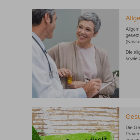
Allg
Allgem
gesetz
(Kasse
Die al
sowie 
Gesu
Die Ges
Prävent
uns spe