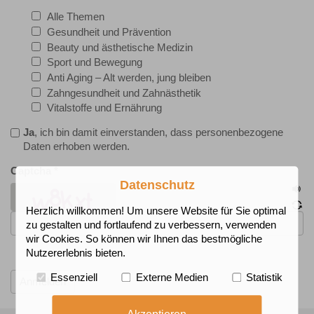
Alle Themen
Gesundheit und Prävention
Beauty und ästhetische Medizin
Sport und Bewegung
Anti Aging – Alt werden, jung bleiben
Zahngesundheit und Zahnästhetik
Vitalstoffe und Ernährung
Ja
, ich bin damit einverstanden, dass personenbezogene
Daten erhoben werden.
Captcha
*
Datenschutz
Herzlich willkommen! Um unsere Website für Sie optimal
zu gestalten und fortlaufend zu verbessern, verwenden
wir Cookies. So können wir Ihnen das bestmögliche
Nutzererlebnis bieten.
Essenziell
Externe Medien
Statistik